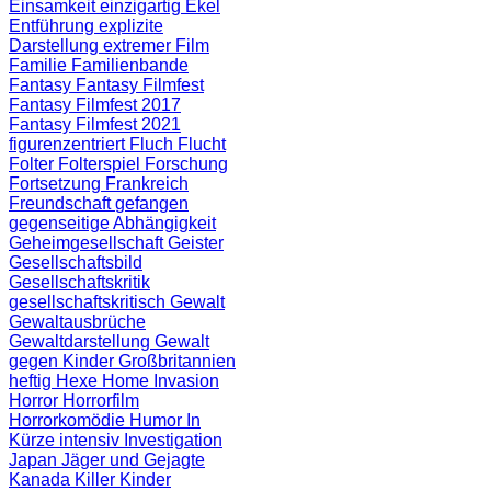
Einsamkeit
einzigartig
Ekel
Entführung
explizite
Darstellung
extremer Film
Familie
Familienbande
Fantasy
Fantasy Filmfest
Fantasy Filmfest 2017
Fantasy Filmfest 2021
figurenzentriert
Fluch
Flucht
Folter
Folterspiel
Forschung
Fortsetzung
Frankreich
Freundschaft
gefangen
gegenseitige Abhängigkeit
Geheimgesellschaft
Geister
Gesellschaftsbild
Gesellschaftskritik
gesellschaftskritisch
Gewalt
Gewaltausbrüche
Gewaltdarstellung
Gewalt
gegen Kinder
Großbritannien
heftig
Hexe
Home Invasion
Horror
Horrorfilm
Horrorkomödie
Humor
In
Kürze
intensiv
Investigation
Japan
Jäger und Gejagte
Kanada
Killer
Kinder