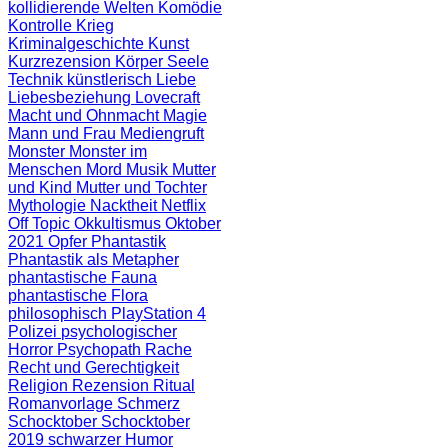
kollidierende Welten
Komödie
Kontrolle
Krieg
Kriminalgeschichte
Kunst
Kurzrezension
Körper Seele
Technik
künstlerisch
Liebe
Liebesbeziehung
Lovecraft
Macht und Ohnmacht
Magie
Mann und Frau
Mediengruft
Monster
Monster im
Menschen
Mord
Musik
Mutter
und Kind
Mutter und Tochter
Mythologie
Nacktheit
Netflix
Off Topic
Okkultismus
Oktober
2021
Opfer
Phantastik
Phantastik als Metapher
phantastische Fauna
phantastische Flora
philosophisch
PlayStation 4
Polizei
psychologischer
Horror
Psychopath
Rache
Recht und Gerechtigkeit
Religion
Rezension
Ritual
Romanvorlage
Schmerz
Schocktober
Schocktober
2019
schwarzer Humor