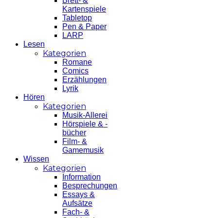
Brett- &
Kartenspiele
Tabletop
Pen & Paper
LARP
Lesen
Kategorien
Romane
Comics
Erzählungen
Lyrik
Hören
Kategorien
Musik-Allerei
Hörspiele & -
bücher
Film- &
Gamemusik
Wissen
Kategorien
Information
Besprechungen
Essays &
Aufsätze
Fach- &