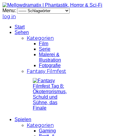
Menu:
log in
Start
Sehen
Kategorien
Film
Serie
Malerei &
Illustration
Fotografie
Fantasy Filmfest
Spielen
Kategorien
Gaming