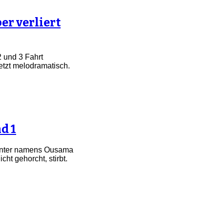
r verliert
2 und 3 Fahrt
jetzt melodramatisch.
d 1
annter namens Ousama
ht gehorcht, stirbt.