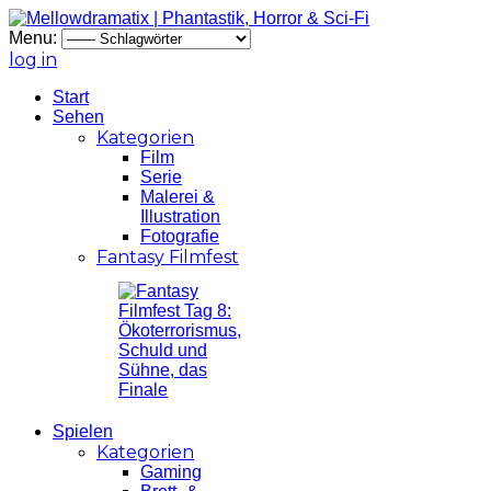
Menu:
log in
Start
Sehen
Kategorien
Film
Serie
Malerei &
Illustration
Fotografie
Fantasy Filmfest
Spielen
Kategorien
Gaming