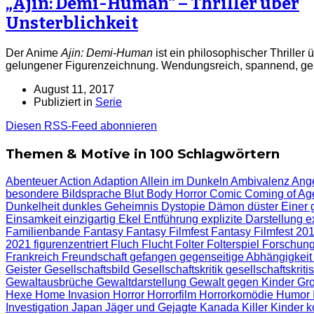
„Ajin: Demi-Human“ – Thriller über
Unsterblichkeit
Der Anime
Ajin: Demi-Human
ist ein philosophischer Thriller 
gelungener Figurenzeichnung. Wendungsreich, spannend, gese
August 11, 2017
Publiziert in
Serie
Diesen RSS-Feed abonnieren
Themen & Motive in 100 Schlagwörtern
Abenteuer
Action
Adaption
Allein im Dunkeln
Ambivalenz
Ange
besondere Bildsprache
Blut
Body Horror
Comic
Coming of A
Dunkelheit
dunkles Geheimnis
Dystopie
Dämon
düster
Einer 
Einsamkeit
einzigartig
Ekel
Entführung
explizite Darstellung
e
Familienbande
Fantasy
Fantasy Filmfest
Fantasy Filmfest 20
2021
figurenzentriert
Fluch
Flucht
Folter
Folterspiel
Forschun
Frankreich
Freundschaft
gefangen
gegenseitige Abhängigkei
Geister
Gesellschaftsbild
Gesellschaftskritik
gesellschaftskriti
Gewaltausbrüche
Gewaltdarstellung
Gewalt gegen Kinder
Gro
Hexe
Home Invasion
Horror
Horrorfilm
Horrorkomödie
Humor
Investigation
Japan
Jäger und Gejagte
Kanada
Killer
Kinder
k