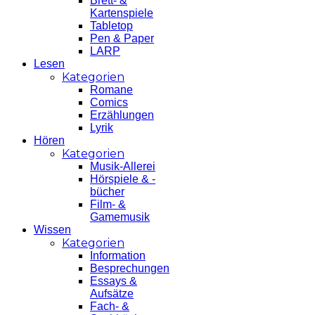
Brett- &
Kartenspiele
Tabletop
Pen & Paper
LARP
Lesen
Kategorien
Romane
Comics
Erzählungen
Lyrik
Hören
Kategorien
Musik-Allerei
Hörspiele & -
bücher
Film- &
Gamemusik
Wissen
Kategorien
Information
Besprechungen
Essays &
Aufsätze
Fach- &