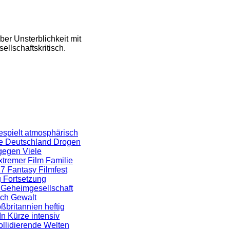
über Unsterblichkeit mit
llschaftskritisch.
spielt
atmosphärisch
ge
Deutschland
Drogen
gegen Viele
xtremer Film
Familie
17
Fantasy Filmfest
g
Fortsetzung
t
Geheimgesellschaft
sch
Gewalt
ßbritannien
heftig
In Kürze
intensiv
ollidierende Welten