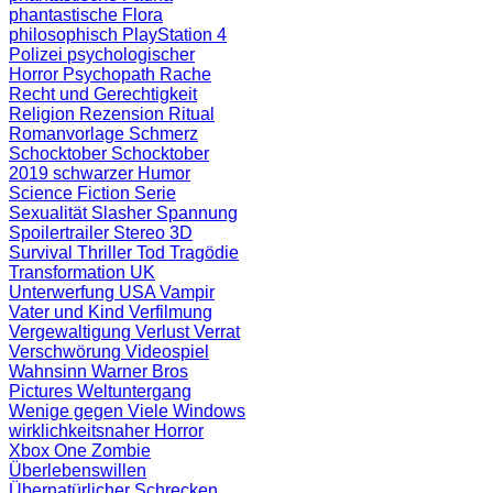
phantastische Flora
philosophisch
PlayStation 4
Polizei
psychologischer
Horror
Psychopath
Rache
Recht und Gerechtigkeit
Religion
Rezension
Ritual
Romanvorlage
Schmerz
Schocktober
Schocktober
2019
schwarzer Humor
Science Fiction
Serie
Sexualität
Slasher
Spannung
Spoilertrailer
Stereo 3D
Survival
Thriller
Tod
Tragödie
Transformation
UK
Unterwerfung
USA
Vampir
Vater und Kind
Verfilmung
Vergewaltigung
Verlust
Verrat
Verschwörung
Videospiel
Wahnsinn
Warner Bros
Pictures
Weltuntergang
Wenige gegen Viele
Windows
wirklichkeitsnaher Horror
Xbox One
Zombie
Überlebenswillen
Übernatürlicher Schrecken