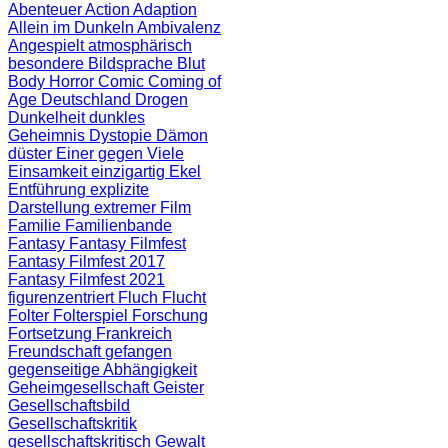
Abenteuer
Action
Adaption
Allein im Dunkeln
Ambivalenz
Angespielt
atmosphärisch
besondere Bildsprache
Blut
Body Horror
Comic
Coming of
Age
Deutschland
Drogen
Dunkelheit
dunkles
Geheimnis
Dystopie
Dämon
düster
Einer gegen Viele
Einsamkeit
einzigartig
Ekel
Entführung
explizite
Darstellung
extremer Film
Familie
Familienbande
Fantasy
Fantasy Filmfest
Fantasy Filmfest 2017
Fantasy Filmfest 2021
figurenzentriert
Fluch
Flucht
Folter
Folterspiel
Forschung
Fortsetzung
Frankreich
Freundschaft
gefangen
gegenseitige Abhängigkeit
Geheimgesellschaft
Geister
Gesellschaftsbild
Gesellschaftskritik
gesellschaftskritisch
Gewalt