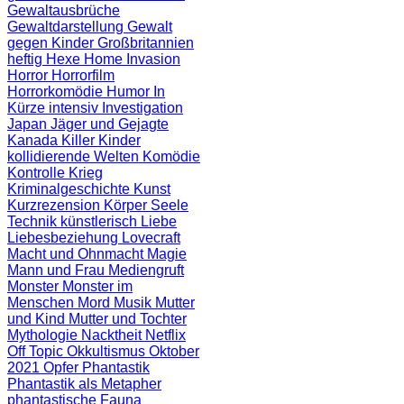
Gewaltausbrüche
Gewaltdarstellung
Gewalt
gegen Kinder
Großbritannien
heftig
Hexe
Home Invasion
Horror
Horrorfilm
Horrorkomödie
Humor
In
Kürze
intensiv
Investigation
Japan
Jäger und Gejagte
Kanada
Killer
Kinder
kollidierende Welten
Komödie
Kontrolle
Krieg
Kriminalgeschichte
Kunst
Kurzrezension
Körper Seele
Technik
künstlerisch
Liebe
Liebesbeziehung
Lovecraft
Macht und Ohnmacht
Magie
Mann und Frau
Mediengruft
Monster
Monster im
Menschen
Mord
Musik
Mutter
und Kind
Mutter und Tochter
Mythologie
Nacktheit
Netflix
Off Topic
Okkultismus
Oktober
2021
Opfer
Phantastik
Phantastik als Metapher
phantastische Fauna