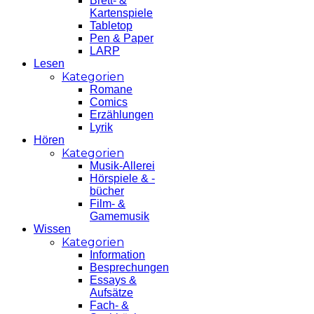
Brett- &
Kartenspiele
Tabletop
Pen & Paper
LARP
Lesen
Kategorien
Romane
Comics
Erzählungen
Lyrik
Hören
Kategorien
Musik-Allerei
Hörspiele & -
bücher
Film- &
Gamemusik
Wissen
Kategorien
Information
Besprechungen
Essays &
Aufsätze
Fach- &