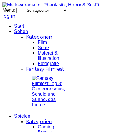
Menu:
log in
Start
Sehen
Kategorien
Film
Serie
Malerei &
Illustration
Fotografie
Fantasy Filmfest
Spielen
Kategorien
Gaming