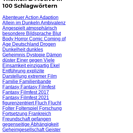
100 Schlagwörtern
Abenteuer
Action
Adaption
Allein im Dunkeln
Ambivalenz
Angespielt
atmosphärisch
besondere Bildsprache
Blut
Body Horror
Comic
Coming of
Age
Deutschland
Drogen
Dunkelheit
dunkles
Geheimnis
Dystopie
Dämon
düster
Einer gegen Viele
Einsamkeit
einzigartig
Ekel
Entführung
explizite
Darstellung
extremer Film
Familie
Familienbande
Fantasy
Fantasy Filmfest
Fantasy Filmfest 2017
Fantasy Filmfest 2021
figurenzentriert
Fluch
Flucht
Folter
Folterspiel
Forschung
Fortsetzung
Frankreich
Freundschaft
gefangen
gegenseitige Abhängigkeit
Geheimgesellschaft
Geister