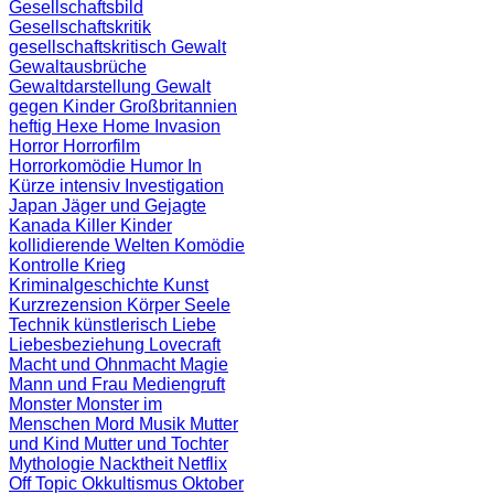
Gesellschaftsbild
Gesellschaftskritik
gesellschaftskritisch
Gewalt
Gewaltausbrüche
Gewaltdarstellung
Gewalt
gegen Kinder
Großbritannien
heftig
Hexe
Home Invasion
Horror
Horrorfilm
Horrorkomödie
Humor
In
Kürze
intensiv
Investigation
Japan
Jäger und Gejagte
Kanada
Killer
Kinder
kollidierende Welten
Komödie
Kontrolle
Krieg
Kriminalgeschichte
Kunst
Kurzrezension
Körper Seele
Technik
künstlerisch
Liebe
Liebesbeziehung
Lovecraft
Macht und Ohnmacht
Magie
Mann und Frau
Mediengruft
Monster
Monster im
Menschen
Mord
Musik
Mutter
und Kind
Mutter und Tochter
Mythologie
Nacktheit
Netflix
Off Topic
Okkultismus
Oktober