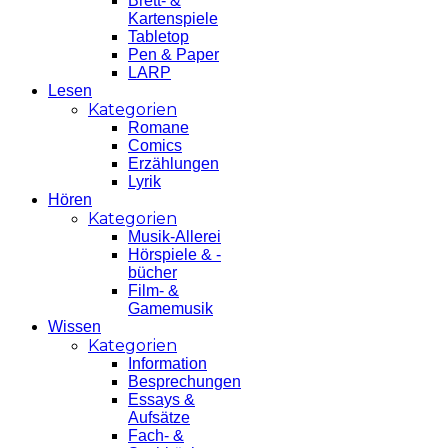
Brett- &
Kartenspiele
Tabletop
Pen & Paper
LARP
Lesen
Kategorien
Romane
Comics
Erzählungen
Lyrik
Hören
Kategorien
Musik-Allerei
Hörspiele & -
bücher
Film- &
Gamemusik
Wissen
Kategorien
Information
Besprechungen
Essays &
Aufsätze
Fach- &