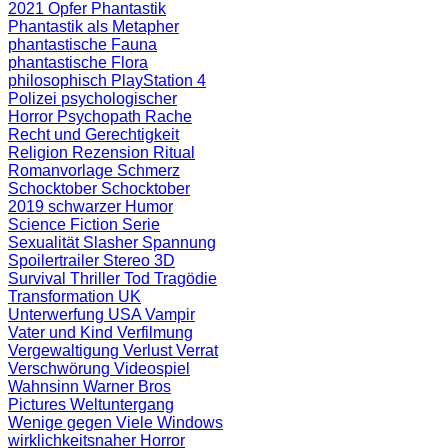
2021
Opfer
Phantastik
Phantastik als Metapher
phantastische Fauna
phantastische Flora
philosophisch
PlayStation 4
Polizei
psychologischer
Horror
Psychopath
Rache
Recht und Gerechtigkeit
Religion
Rezension
Ritual
Romanvorlage
Schmerz
Schocktober
Schocktober
2019
schwarzer Humor
Science Fiction
Serie
Sexualität
Slasher
Spannung
Spoilertrailer
Stereo 3D
Survival
Thriller
Tod
Tragödie
Transformation
UK
Unterwerfung
USA
Vampir
Vater und Kind
Verfilmung
Vergewaltigung
Verlust
Verrat
Verschwörung
Videospiel
Wahnsinn
Warner Bros
Pictures
Weltuntergang
Wenige gegen Viele
Windows
wirklichkeitsnaher Horror