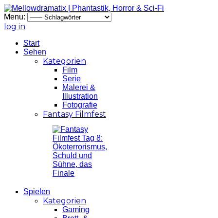
Menu:
log in
Start
Sehen
Kategorien
Film
Serie
Malerei &
Illustration
Fotografie
Fantasy Filmfest
Spielen
Kategorien
Gaming