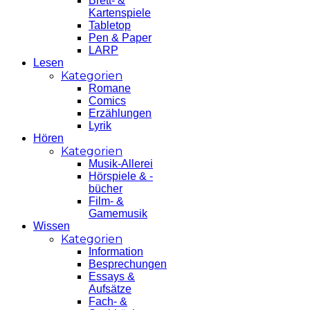
Brett- &
Kartenspiele
Tabletop
Pen & Paper
LARP
Lesen
Kategorien
Romane
Comics
Erzählungen
Lyrik
Hören
Kategorien
Musik-Allerei
Hörspiele & -
bücher
Film- &
Gamemusik
Wissen
Kategorien
Information
Besprechungen
Essays &
Aufsätze
Fach- &