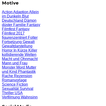
Motive
Action
Adaption
Allein
im Dunkeln
Blut
Deutschland
Dämon
düster
Familie
Fantasy
Filmfest
Fantasy
Filmfest 2017
figurenzentriert
Folter
Fortsetzung
Gewalt
Gewaltdarstellung
Horror
In Kürze
Killer
kollidierende Welten
Macht und Ohnmacht
Mann und Frau
Monster
Mord
Mutter
und Kind
Phantastik
Rache
Rezension
Romanvorlage
Science Fiction
Sexualität
Survival
Thriller
USA
Verfilmung
Wahnsinn