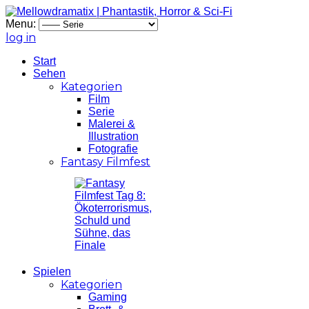
Menu:
log in
Start
Sehen
Kategorien
Film
Serie
Malerei &
Illustration
Fotografie
Fantasy Filmfest
Spielen
Kategorien
Gaming