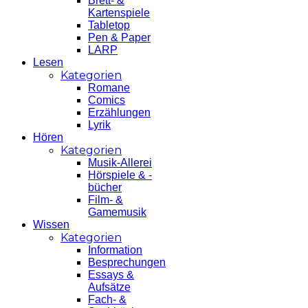
Brett- &
Kartenspiele
Tabletop
Pen & Paper
LARP
Lesen
Kategorien
Romane
Comics
Erzählungen
Lyrik
Hören
Kategorien
Musik-Allerei
Hörspiele & -
bücher
Film- &
Gamemusik
Wissen
Kategorien
Information
Besprechungen
Essays &
Aufsätze
Fach- &