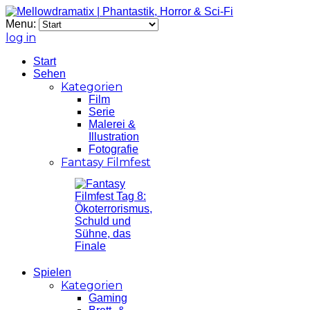
Menu:
log in
Start
Sehen
Kategorien
Film
Serie
Malerei &
Illustration
Fotografie
Fantasy Filmfest
Spielen
Kategorien
Gaming