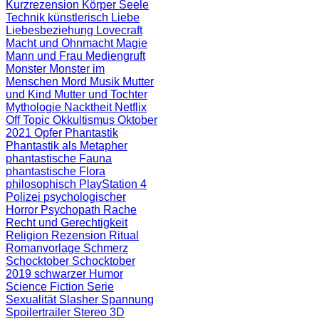
Kurzrezension
Körper Seele
Technik
künstlerisch
Liebe
Liebesbeziehung
Lovecraft
Macht und Ohnmacht
Magie
Mann und Frau
Mediengruft
Monster
Monster im
Menschen
Mord
Musik
Mutter
und Kind
Mutter und Tochter
Mythologie
Nacktheit
Netflix
Off Topic
Okkultismus
Oktober
2021
Opfer
Phantastik
Phantastik als Metapher
phantastische Fauna
phantastische Flora
philosophisch
PlayStation 4
Polizei
psychologischer
Horror
Psychopath
Rache
Recht und Gerechtigkeit
Religion
Rezension
Ritual
Romanvorlage
Schmerz
Schocktober
Schocktober
2019
schwarzer Humor
Science Fiction
Serie
Sexualität
Slasher
Spannung
Spoilertrailer
Stereo 3D