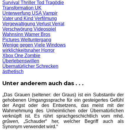
Survival
Thriller
Tod
Tragödie
Transformation
UK
Unterwerfung
USA
Vampir
Vater und Kind
Verfilmung
Vergewaltigung
Verlust
Verrat
Verschwörung
Videospiel
Wahnsinn
Warner Bros
Pictures
Weltuntergang
Wenige gegen Viele
Windows
wirklichkeitsnaher Horror
Xbox One
Zombie
Überlebenswillen
Übernatürlicher Schrecken
ästhetisch
Unter anderem auch das . . .
„Das Grauen (seltener: der Graus) ist ein Substantiv der
gehobenen Umgangssprache für ein gesteigertes Gefühl
der Angst oder des Entsetzens, das meist mit der
Wahrnehmung des Unheimlichen oder Übernatürlichen
verknüpft ist. Es rührt sprachgeschichtlich vom mhd.
grûwen
, „Schauder“ her, welcher Begriff auch als
Synonym verwendet wird.“