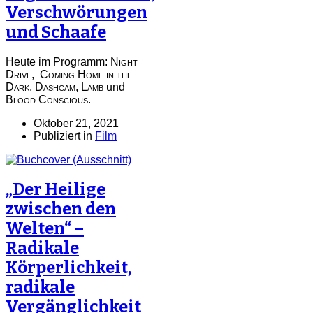
Verschwörungen
und Schaafe
Heute im Programm:
Night
Drive
,
Coming Home in the
Dark
,
Dashcam
,
Lamb
und
Blood Conscious.
Oktober 21, 2021
Publiziert in
Film
„Der Heilige
zwischen den
Welten“ –
Radikale
Körperlichkeit,
radikale
Vergänglichkeit