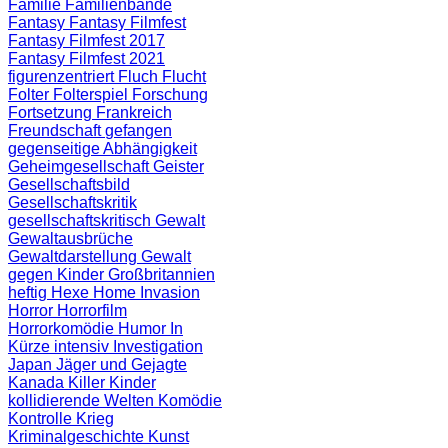
Familie
Familienbande
Fantasy
Fantasy Filmfest
Fantasy Filmfest 2017
Fantasy Filmfest 2021
figurenzentriert
Fluch
Flucht
Folter
Folterspiel
Forschung
Fortsetzung
Frankreich
Freundschaft
gefangen
gegenseitige Abhängigkeit
Geheimgesellschaft
Geister
Gesellschaftsbild
Gesellschaftskritik
gesellschaftskritisch
Gewalt
Gewaltausbrüche
Gewaltdarstellung
Gewalt
gegen Kinder
Großbritannien
heftig
Hexe
Home Invasion
Horror
Horrorfilm
Horrorkomödie
Humor
In
Kürze
intensiv
Investigation
Japan
Jäger und Gejagte
Kanada
Killer
Kinder
kollidierende Welten
Komödie
Kontrolle
Krieg
Kriminalgeschichte
Kunst