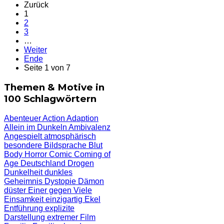
Zurück
1
2
3
…
Weiter
Ende
Seite 1 von 7
Themen & Motive in
100 Schlagwörtern
Abenteuer
Action
Adaption
Allein im Dunkeln
Ambivalenz
Angespielt
atmosphärisch
besondere Bildsprache
Blut
Body Horror
Comic
Coming of
Age
Deutschland
Drogen
Dunkelheit
dunkles
Geheimnis
Dystopie
Dämon
düster
Einer gegen Viele
Einsamkeit
einzigartig
Ekel
Entführung
explizite
Darstellung
extremer Film