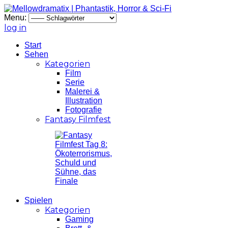
Menu:
log in
Start
Sehen
Kategorien
Film
Serie
Malerei &
Illustration
Fotografie
Fantasy Filmfest
Spielen
Kategorien
Gaming