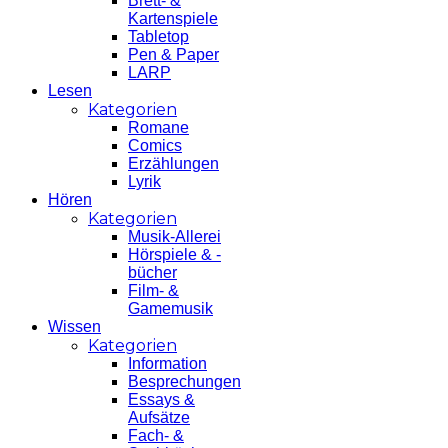
Brett- &
Kartenspiele
Tabletop
Pen & Paper
LARP
Lesen
Kategorien
Romane
Comics
Erzählungen
Lyrik
Hören
Kategorien
Musik-Allerei
Hörspiele & -
bücher
Film- &
Gamemusik
Wissen
Kategorien
Information
Besprechungen
Essays &
Aufsätze
Fach- &