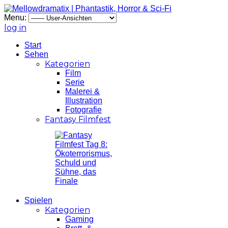
Menu:
log in
Start
Sehen
Kategorien
Film
Serie
Malerei &
Illustration
Fotografie
Fantasy Filmfest
Spielen
Kategorien
Gaming