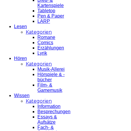
Brett- &
Kartenspiele
Tabletop
Pen & Paper
LARP
Lesen
Kategorien
Romane
Comics
Erzählungen
Lyrik
Hören
Kategorien
Musik-Allerei
Hörspiele & -
bücher
Film- &
Gamemusik
Wissen
Kategorien
Information
Besprechungen
Essays &
Aufsätze
Fach- &