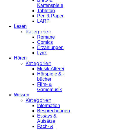
Brett- &
Kartenspiele
Tabletop
Pen & Paper
LARP
Lesen
Kategorien
Romane
Comics
Erzählungen
Lyrik
Hören
Kategorien
Musik-Allerei
Hörspiele & -
bücher
Film- &
Gamemusik
Wissen
Kategorien
Information
Besprechungen
Essays &
Aufsätze
Fach- &