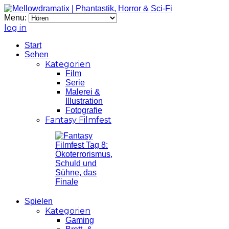
Menu:
log in
Start
Sehen
Kategorien
Film
Serie
Malerei &
Illustration
Fotografie
Fantasy Filmfest
Spielen
Kategorien
Gaming