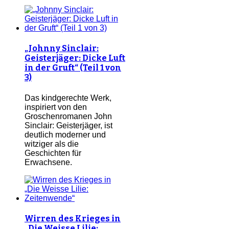
„Johnny Sinclair:
Geisterjäger: Dicke Luft
in der Gruft“ (Teil 1 von
3)
Das kindgerechte Werk,
inspiriert von den
Groschenromanen John
Sinclair: Geisterjäger, ist
deutlich moderner und
witziger als die
Geschichten für
Erwachsene.
Wirren des Krieges in
„Die Weisse Lilie: