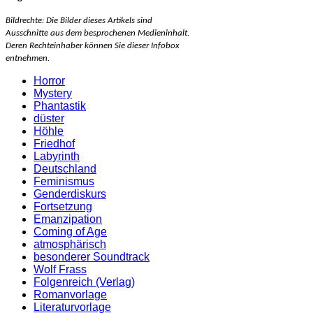
Bildrechte: Die Bilder dieses Artikels sind
Ausschnitte aus dem besprochenen Medieninhalt.
Deren Rechteinhaber können Sie dieser Infobox
entnehmen.
Horror
Mystery
Phantastik
düster
Höhle
Friedhof
Labyrinth
Deutschland
Feminismus
Genderdiskurs
Fortsetzung
Emanzipation
Coming of Age
atmosphärisch
besonderer Soundtrack
Wolf Frass
Folgenreich (Verlag)
Romanvorlage
Literaturvorlage