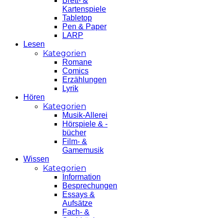
Brett- &
Kartenspiele
Tabletop
Pen & Paper
LARP
Lesen
Kategorien
Romane
Comics
Erzählungen
Lyrik
Hören
Kategorien
Musik-Allerei
Hörspiele & -
bücher
Film- &
Gamemusik
Wissen
Kategorien
Information
Besprechungen
Essays &
Aufsätze
Fach- &