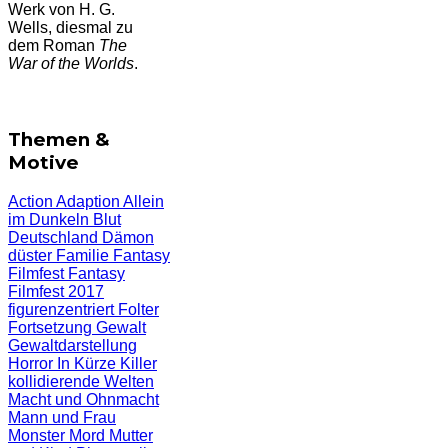
Werk von H. G.
Wells, diesmal zu
dem Roman
The
War of the Worlds
.
Themen &
Motive
Action
Adaption
Allein
im Dunkeln
Blut
Deutschland
Dämon
düster
Familie
Fantasy
Filmfest
Fantasy
Filmfest 2017
figurenzentriert
Folter
Fortsetzung
Gewalt
Gewaltdarstellung
Horror
In Kürze
Killer
kollidierende Welten
Macht und Ohnmacht
Mann und Frau
Monster
Mord
Mutter