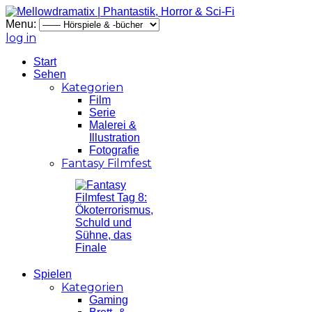
Menu:
log in
Start
Sehen
Kategorien
Film
Serie
Malerei &
Illustration
Fotografie
Fantasy Filmfest
Spielen
Kategorien
Gaming