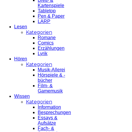
Brett- &
Kartenspiele
Tabletop
Pen & Paper
LARP
Lesen
Kategorien
Romane
Comics
Erzählungen
Lyrik
Hören
Kategorien
Musik-Allerei
Hörspiele & -
bücher
Film- &
Gamemusik
Wissen
Kategorien
Information
Besprechungen
Essays &
Aufsätze
Fach- &