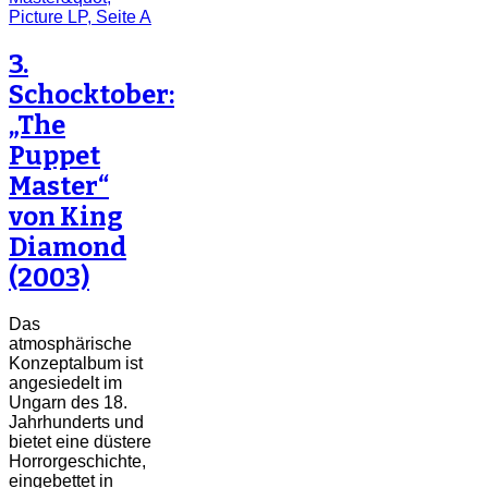
3.
Schocktober:
„The
Puppet
Master“
von King
Diamond
(2003)
Das
atmosphärische
Konzeptalbum ist
angesiedelt im
Ungarn des 18.
Jahrhunderts und
bietet eine düstere
Horrorgeschichte,
eingebettet in