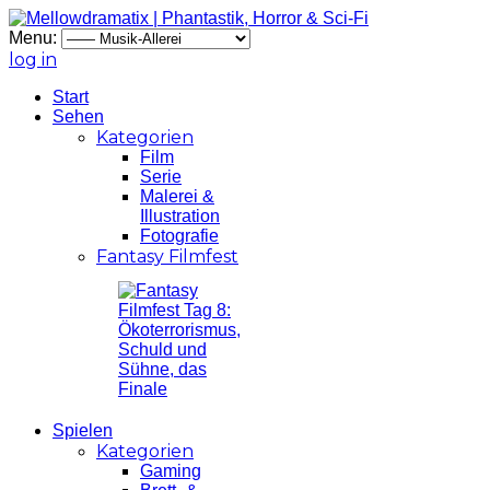
Menu:
log in
Start
Sehen
Kategorien
Film
Serie
Malerei &
Illustration
Fotografie
Fantasy Filmfest
Spielen
Kategorien
Gaming