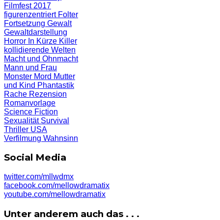
Filmfest 2017
figurenzentriert
Folter
Fortsetzung
Gewalt
Gewaltdarstellung
Horror
In Kürze
Killer
kollidierende Welten
Macht und Ohnmacht
Mann und Frau
Monster
Mord
Mutter
und Kind
Phantastik
Rache
Rezension
Romanvorlage
Science Fiction
Sexualität
Survival
Thriller
USA
Verfilmung
Wahnsinn
Social Media
twitter.com/mllwdmx
facebook.com/mellowdramatix
youtube.com/mellowdramatix
Unter anderem auch das . . .