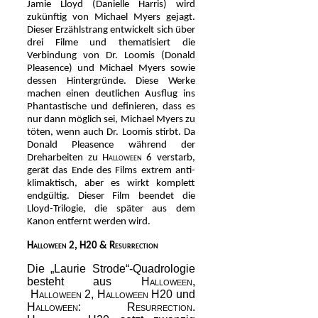
Jamie Lloyd (Danielle Harris) wird
zukünftig von Michael Myers gejagt.
Dieser Erzählstrang entwickelt sich über
drei Filme und thematisiert die
Verbindung von Dr. Loomis (Donald
Pleasence) und Michael Myers sowie
dessen Hintergründe. Diese Werke
machen einen deutlichen Ausflug ins
Phantastische und definieren, dass es
nur dann möglich sei, Michael Myers zu
töten, wenn auch Dr. Loomis stirbt. Da
Donald Pleasence während der
Dreharbeiten zu
Halloween 6
verstarb,
gerät das Ende des Films extrem anti-
klimaktisch, aber es wirkt komplett
endgültig. Dieser Film beendet die
Lloyd-Trilogie, die später aus dem
Kanon entfernt werden wird.
Halloween 2
,
H20 & Resurrection
Die „Laurie Strode“-Quadrologie
besteht aus
Halloween
,
Halloween 2
,
Halloween H20
und
Halloween: Resurrection
.