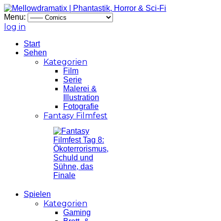
Menu:
log in
Start
Sehen
Kategorien
Film
Serie
Malerei &
Illustration
Fotografie
Fantasy Filmfest
Spielen
Kategorien
Gaming