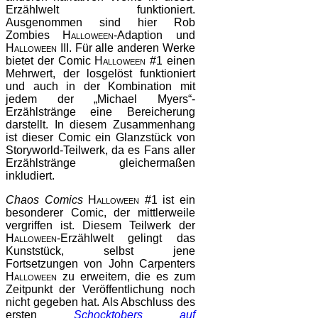
Erzählwelt funktioniert.
Ausgenommen sind hier Rob
Zombies
Halloween
-Adaption und
Halloween III
. Für alle anderen Werke
bietet der Comic
Halloween #1
einen
Mehrwert, der losgelöst funktioniert
und auch in der Kombination mit
jedem der „Michael Myers“-
Erzählstränge eine Bereicherung
darstellt. In diesem Zusammenhang
ist dieser Comic ein Glanzstück von
Storyworld-Teilwerk, da es Fans aller
Erzählstränge gleichermaßen
inkludiert.
Chaos Comics
Halloween #1
ist ein
besonderer Comic, der mittlerweile
vergriffen ist. Diesem Teilwerk der
Halloween
-Erzählwelt gelingt das
Kunststück, selbst jene
Fortsetzungen von John Carpenters
Halloween
zu erweitern, die es zum
Zeitpunkt der Veröffentlichung noch
nicht gegeben hat. Als Abschluss des
ersten
Schocktobers auf