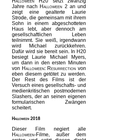
Halloween H20
setzt zwanzig
Jahre nach
Halloween 2
an und
zeigt eine gealterte Laurie
Strode, die gemeinsam mit ihrem
Sohn in einem abgeschotteten
Haus lebt, aber dennoch am
gesellschaftlichen Leben
teilnimmt. Sie weiß, irgendwann
wird Michael zurückkehren.
Dafür wird sie bereit sein. In
H20
besiegt Laurie Michael Myers,
um dann in den ersten Minuten
von
Halloween: Resurrection
von
eben diesem getötet zu werden.
Der Rest des Films ist der
Versuch eines gesellschafts- und
medienkritischen postmodernen
Slashers, der an seinen eigenen
formularischen Zwängen
scheitert.
Halloween 2018
Dieser Film negiert alle
Halloween-
Filme, außer dem