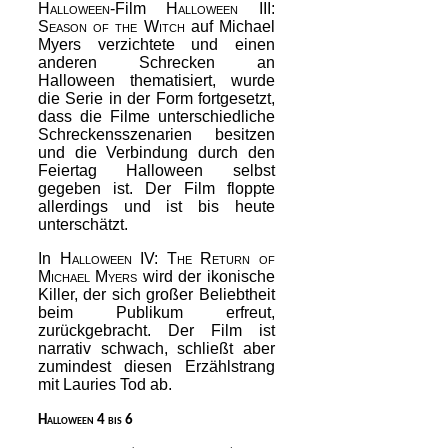
Halloween
-Film
Halloween III:
Season of the Witch
auf Michael
Myers verzichtete und einen
anderen Schrecken an
Halloween thematisiert, wurde
die Serie in der Form fortgesetzt,
dass die Filme unterschiedliche
Schreckensszenarien besitzen
und die Verbindung durch den
Feiertag Halloween selbst
gegeben ist. Der Film floppte
allerdings und ist bis heute
unterschätzt.
In
Halloween IV: The Return of
Michael Myers
wird der ikonische
Killer, der sich großer Beliebtheit
beim Publikum erfreut,
zurückgebracht. Der Film ist
narrativ schwach, schließt aber
zumindest diesen Erzählstrang
mit Lauries Tod ab.
Halloween 4 bis 6