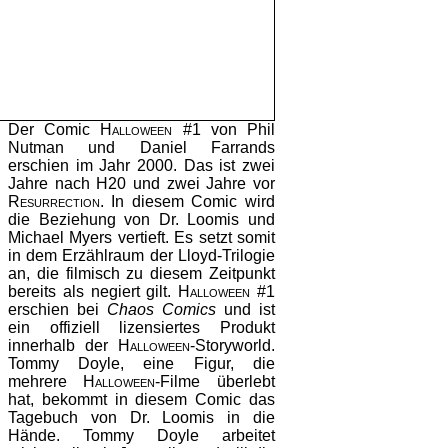
Der Comic
Halloween #1
von Phil
Nutman und Daniel Farrands
erschien im Jahr 2000. Das ist zwei
Jahre nach
H20
und zwei Jahre vor
Resurrection
. In diesem Comic wird
die Beziehung von Dr. Loomis und
Michael Myers vertieft. Es setzt somit
in dem Erzählraum der Lloyd-Trilogie
an, die filmisch zu diesem Zeitpunkt
bereits als negiert gilt.
Halloween #1
erschien bei
Chaos Comics
und ist
ein offiziell lizensiertes Produkt
innerhalb der
Halloween
-Storyworld.
Tommy Doyle, eine Figur, die
mehrere
Halloween
-Filme überlebt
hat, bekommt in diesem Comic das
Tagebuch von Dr. Loomis in die
Hände. Tommy Doyle arbeitet