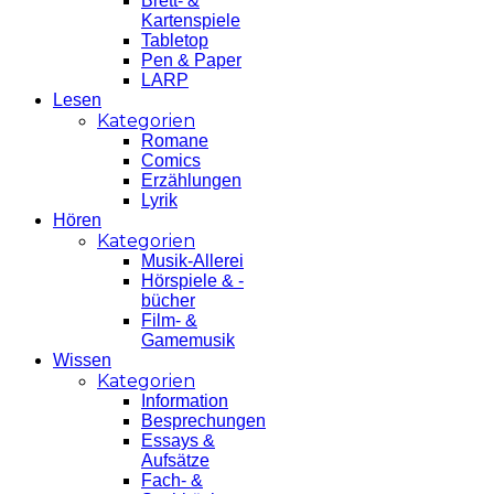
Brett- &
Kartenspiele
Tabletop
Pen & Paper
LARP
Lesen
Kategorien
Romane
Comics
Erzählungen
Lyrik
Hören
Kategorien
Musik-Allerei
Hörspiele & -
bücher
Film- &
Gamemusik
Wissen
Kategorien
Information
Besprechungen
Essays &
Aufsätze
Fach- &