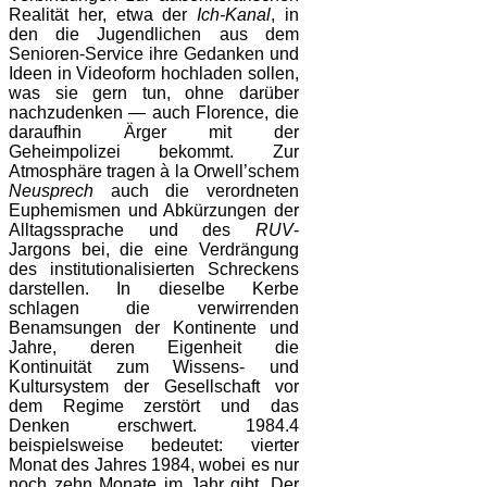
Realität her, etwa der
Ich-Kanal
, in
den die Jugendlichen aus dem
Senioren-Service ihre Gedanken und
Ideen in Videoform hochladen sollen,
was sie gern tun, ohne darüber
nachzudenken — auch Florence, die
daraufhin Ärger mit der
Geheimpolizei bekommt. Zur
Atmosphäre tragen à la Orwell’schem
Neusprech
auch die verordneten
Euphemismen und Abkürzungen der
Alltagssprache und des
RUV
-
Jargons bei, die eine Verdrängung
des institutionalisierten Schreckens
darstellen. In dieselbe Kerbe
schlagen die verwirrenden
Benamsungen der Kontinente und
Jahre, deren Eigenheit die
Kontinuität zum Wissens- und
Kultursystem der Gesellschaft vor
dem Regime zerstört und das
Denken erschwert. 1984.4
beispielsweise bedeutet: vierter
Monat des Jahres 1984, wobei es nur
noch zehn Monate im Jahr gibt. Der