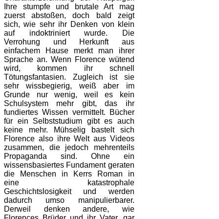
Ihre stumpfe und brutale Art mag
zuerst abstoßen, doch bald zeigt
sich, wie sehr ihr Denken von klein
auf indoktriniert wurde. Die
Verrohung und Herkunft aus
einfachem Hause merkt man ihrer
Sprache an. Wenn Florence wütend
wird, kommen ihr schnell
Tötungsfantasien. Zugleich ist sie
sehr wissbegierig, weiß aber im
Grunde nur wenig, weil es kein
Schulsystem mehr gibt, das ihr
fundiertes Wissen vermittelt. Bücher
für ein Selbststudium gibt es auch
keine mehr. Mühselig bastelt sich
Florence also ihre Welt aus Videos
zusammen, die jedoch mehrenteils
Propaganda sind. Ohne ein
wissensbasiertes Fundament geraten
die Menschen in Kerrs Roman in
eine katastrophale
Geschichtslosigkeit und werden
dadurch umso manipulierbarer.
Derweil denken andere, wie
Florences Brüder und ihr Vater, gar