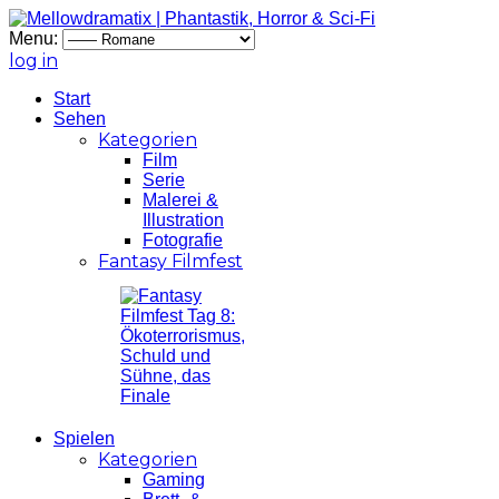
Menu:
log in
Start
Sehen
Kategorien
Film
Serie
Malerei &
Illustration
Fotografie
Fantasy Filmfest
Spielen
Kategorien
Gaming