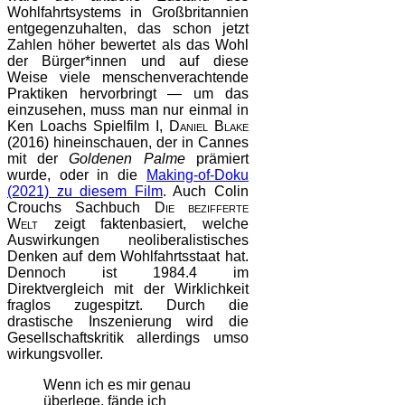
Wohlfahrtsystems in Großbritannien
entgegenzuhalten, das schon jetzt
Zahlen höher bewertet als das Wohl
der Bürger*innen und auf diese
Weise viele menschenverachtende
Praktiken hervorbringt — um das
einzusehen, muss man nur einmal in
Ken Loachs Spielfilm
I, Daniel Blake
(2016) hineinschauen, der in Cannes
mit der
Goldenen Palme
prämiert
wurde, oder in die
Making-of-Doku
(2021) zu diesem Film
. Auch Colin
Crouchs Sachbuch
Die bezifferte
Welt
zeigt faktenbasiert, welche
Auswirkungen neoliberalistisches
Denken auf dem Wohlfahrtsstaat hat.
Dennoch ist 1984.4 im
Direktvergleich mit der Wirklichkeit
fraglos zugespitzt. Durch die
drastische Inszenierung wird die
Gesellschaftskritik allerdings umso
wirkungsvoller.
Wenn ich es mir genau
überlege, fände ich