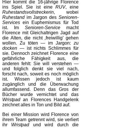
Hier kommt die 16-jährige Florence
ins Spiel. Sie ist eine
RUV
, eine
Ruhestandsvollstreckerin
, wobei
Ruhestand
im Jargon des
Senioren-
Services
ein Euphemismus für Tod
ist. Im
Senioren-Service
macht
Florence mit Gleichaltrigen Jagd auf
die Alten, die nicht ‚freiwillig’ gehen
wollen. Zu töten — im Jargon:
zu
docken
— ist nichts Schlimmes für
sie. Dennoch zeichnet Florence eine
gefährliche Fähigkeit aus, die
anderen fehlt: Sie will verstehen —
und folglich denkt sie viel nach,
forscht nach, soweit es noch möglich
ist. Wissen jedoch ist kaum
zugänglich und die Überwachung
allumfassend. Denn das Gros der
Bücher wurde vernichtet und das
Wristpad
an Florences Handgelenk
zeichnet alles in Ton und Bild auf.
Bei einer Mission wird Florence von
ihrem Team getrennt wird, sie verliert
ihr
Wristpad
und wird durch die