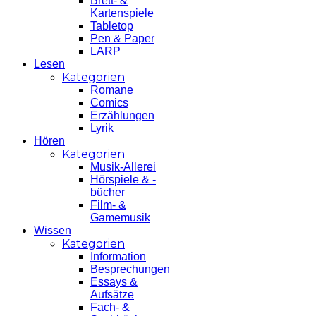
Brett- &
Kartenspiele
Tabletop
Pen & Paper
LARP
Lesen
Kategorien
Romane
Comics
Erzählungen
Lyrik
Hören
Kategorien
Musik-Allerei
Hörspiele & -
bücher
Film- &
Gamemusik
Wissen
Kategorien
Information
Besprechungen
Essays &
Aufsätze
Fach- &