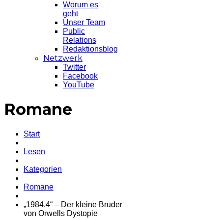
Worum es
geht
Unser Team
Public
Relations
Redaktionsblog
Netzwerk
Twitter
Facebook
YouTube
Romane
Start
Lesen
Kategorien
Romane
„1984.4“ – Der kleine Bruder
von Orwells Dystopie