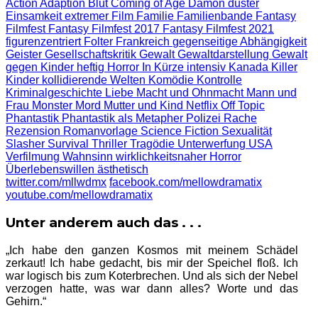
Action
Adaption
Blut
Coming of Age
Dämon
düster
Einsamkeit
extremer Film
Familie
Familienbande
Fantasy
Filmfest
Fantasy Filmfest 2017
Fantasy Filmfest 2021
figurenzentriert
Folter
Frankreich
gegenseitige Abhängigkeit
Geister
Gesellschaftskritik
Gewalt
Gewaltdarstellung
Gewalt
gegen Kinder
heftig
Horror
In Kürze
intensiv
Kanada
Killer
Kinder
kollidierende Welten
Komödie
Kontrolle
Kriminalgeschichte
Liebe
Macht und Ohnmacht
Mann und
Frau
Monster
Mord
Mutter und Kind
Netflix
Off Topic
Phantastik
Phantastik als Metapher
Polizei
Rache
Rezension
Romanvorlage
Science Fiction
Sexualität
Slasher
Survival
Thriller
Tragödie
Unterwerfung
USA
Verfilmung
Wahnsinn
wirklichkeitsnaher Horror
Überlebenswillen
ästhetisch
twitter.com/mllwdmx
facebook.com/mellowdramatix
youtube.com/mellowdramatix
Unter anderem auch das . . .
„Ich habe den ganzen Kosmos mit meinem Schädel
zerkaut! Ich habe gedacht, bis mir der Speichel floß. Ich
war logisch bis zum Koterbrechen. Und als sich der Nebel
verzogen hatte, was war dann alles? Worte und das
Gehirn.“