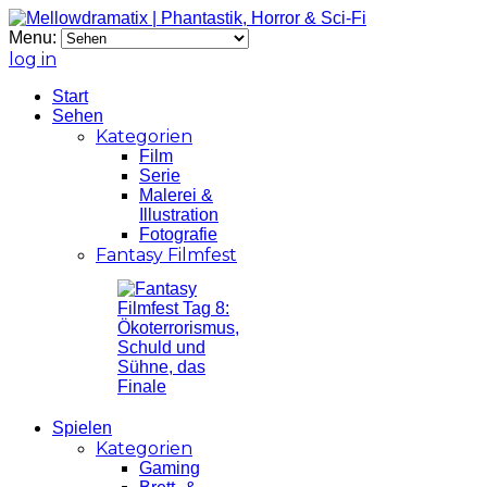
Menu:
log in
Start
Sehen
Kategorien
Film
Serie
Malerei &
Illustration
Fotografie
Fantasy Filmfest
Spielen
Kategorien
Gaming