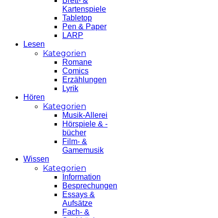
Brett- &
Kartenspiele
Tabletop
Pen & Paper
LARP
Lesen
Kategorien
Romane
Comics
Erzählungen
Lyrik
Hören
Kategorien
Musik-Allerei
Hörspiele & -
bücher
Film- &
Gamemusik
Wissen
Kategorien
Information
Besprechungen
Essays &
Aufsätze
Fach- &