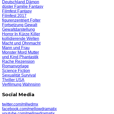
Deutschland
Dämon
düster
Familie
Fantasy
Filmfest
Fantasy
Filmfest 2017
figurenzentriert
Folter
Fortsetzung
Gewalt
Gewaltdarstellung
Horror
In Kürze
Killer
kollidierende Welten
Macht und Ohnmacht
Mann und Frau
Monster
Mord
Mutter
und Kind
Phantastik
Rache
Rezension
Romanvorlage
Science Fiction
Sexualität
Survival
Thriller
USA
Verfilmung
Wahnsinn
Social Media
twitter.com/mllwdmx
facebook.com/mellowdramatix
youtube.com/mellowdramatix