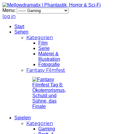
Menu:
log in
Start
Sehen
Kategorien
Film
Serie
Malerei &
Illustration
Fotografie
Fantasy Filmfest
Spielen
Kategorien
Gaming