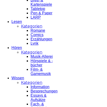
Brett- &
Kartenspiele
Tabletop
Pen & Paper
LARP
Lesen
Kategorien
Romane
Comics
Erzählungen
Lyrik
Hören
Kategorien
Musik-Allerei
Hörspiele & -
bücher
Film- &
Gamemusik
Wissen
Kategorien
Information
Besprechungen
Essays &
Aufsätze
Fach- &