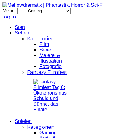
Menu:
log in
Start
Sehen
Kategorien
Film
Serie
Malerei &
Illustration
Fotografie
Fantasy Filmfest
Spielen
Kategorien
Gaming