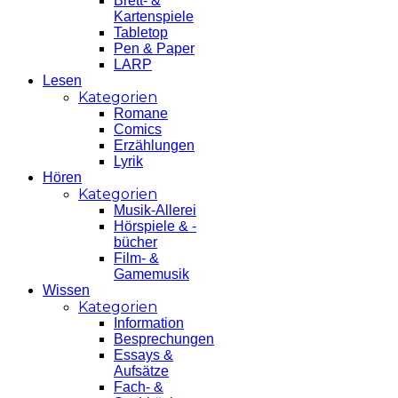
Brett- &
Kartenspiele
Tabletop
Pen & Paper
LARP
Lesen
Kategorien
Romane
Comics
Erzählungen
Lyrik
Hören
Kategorien
Musik-Allerei
Hörspiele & -
bücher
Film- &
Gamemusik
Wissen
Kategorien
Information
Besprechungen
Essays &
Aufsätze
Fach- &