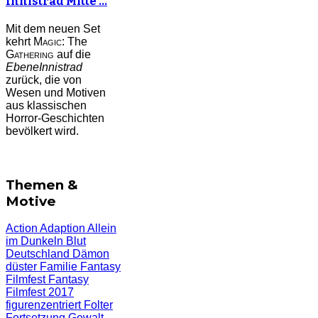
Innistrad Mitte …
Mit dem neuen Set
kehrt
Magic:
The
Gathering
auf die
Ebene
Innistrad
zurück, die von
Wesen und Motiven
aus klassischen
Horror-Geschichten
bevölkert wird.
Themen &
Motive
Action
Adaption
Allein
im Dunkeln
Blut
Deutschland
Dämon
düster
Familie
Fantasy
Filmfest
Fantasy
Filmfest 2017
figurenzentriert
Folter
Fortsetzung
Gewalt