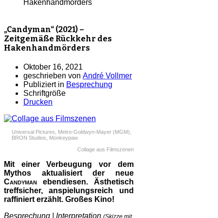
Hakenhandmörders
„Candyman“ (2021) –
Zeitgemäße Rückkehr des
Hakenhandmörders
Oktober 16, 2021
geschrieben von
André Vollmer
Publiziert in
Besprechung
Schriftgröße
Drucken
Universal Pictures, Metro-Goldwyn-Mayer (MGM),
BRON Studios, Monkeypaw
Collage aus Filmszenen
Mit einer Verbeugung vor dem
Mythos aktualisiert der neue
Candyman
ebendiesen. Ästhetisch
treffsicher, anspielungsreich und
raffiniert erzählt. Großes Kino!
Besprechung | Interpretation
(Skizze mit