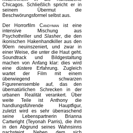
Chicagos. Schließlich spricht er in
seinem Übermut die
Beschwörungsformel selbst aus.
Der Horrorfilm
Candyman
ist eine
intensive Mischung aus
Psychothriller und
Slasher
, die den
ikonischen Hakenhandkiller aus den
90ern neuinszeniert, und zwar in
einer Weise, die unter die Haut geht.
Soundtrack und Bildgestaltung
machen von Anfang klar: dies wird
eine düstere Erfahrung. Zugleich
wartet der Film mit einem
überwiegend schwarzen
Figurenensemble auf, das den
übernatürlichen Schrecken in der
urbanen Realität verankert. Über
weite Teile ist Anthony die
handlungsführende Hauptfigur,
zuletzt wird es sehr überraschend
seine Lebenspartnerin Brianna
Cartwright (Teyonah Parris), die ihm
in den Abgrund seines Wahnsinns
nachsteigt. Neben dem sich