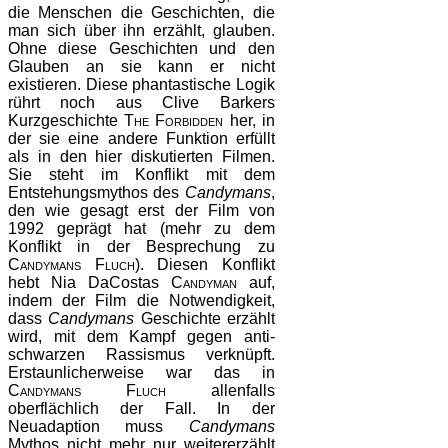
die Menschen die Geschichten, die
man sich über ihn erzählt, glauben.
Ohne diese Geschichten und den
Glauben an sie kann er nicht
existieren. Diese phantastische Logik
rührt noch aus Clive Barkers
Kurzgeschichte
The Forbidden
her, in
der sie eine andere Funktion erfüllt
als in den hier diskutierten Filmen.
Sie steht im Konflikt mit dem
Entstehungsmythos des
Candymans
,
den wie gesagt erst der Film von
1992 geprägt hat (mehr zu dem
Konflikt in der Besprechung zu
Candymans Fluch
). Diesen Konflikt
hebt Nia DaCostas
Candyman
auf,
indem der Film die Notwendigkeit,
dass
Candymans
Geschichte erzählt
wird, mit dem Kampf gegen anti-
schwarzen Rassismus verknüpft.
Erstaunlicherweise war das in
Candymans Fluch
allenfalls
oberflächlich der Fall. In der
Neuadaption muss
Candymans
Mythos nicht mehr nur weitererzählt