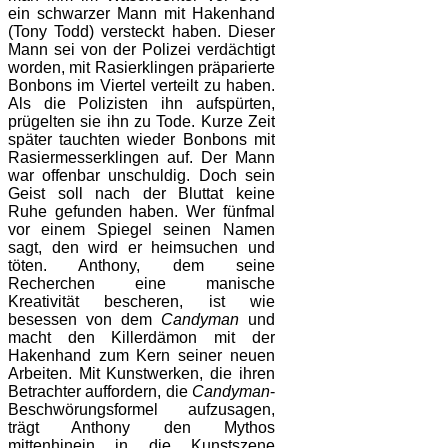
ein schwarzer Mann mit Hakenhand
(Tony Todd) versteckt haben. Dieser
Mann sei von der Polizei verdächtigt
worden, mit Rasierklingen präparierte
Bonbons im Viertel verteilt zu haben.
Als die Polizisten ihn aufspürten,
prügelten sie ihn zu Tode. Kurze Zeit
später tauchten wieder Bonbons mit
Rasiermesserklingen auf. Der Mann
war offenbar unschuldig. Doch sein
Geist soll nach der Bluttat keine
Ruhe gefunden haben. Wer fünfmal
vor einem Spiegel seinen Namen
sagt, den wird er heimsuchen und
töten. Anthony, dem seine
Recherchen eine manische
Kreativität bescheren, ist wie
besessen von dem
Candyman
und
macht den Killerdämon mit der
Hakenhand zum Kern seiner neuen
Arbeiten. Mit Kunstwerken, die ihren
Betrachter auffordern, die
Candyman
-
Beschwörungsformel aufzusagen,
trägt Anthony den Mythos
mittenhinein in die Kunstszene