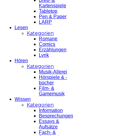
Brett- &
Kartenspiele
Tabletop
Pen & Paper
LARP
Lesen
Kategorien
Romane
Comics
Erzählungen
Lyrik
Hören
Kategorien
Musik-Allerei
Hörspiele & -
bücher
Film- &
Gamemusik
Wissen
Kategorien
Information
Besprechungen
Essays &
Aufsätze
Fach- &