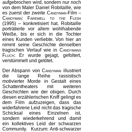
aufgebrochen wird, sondern nur noch
von dem Maler Daniel Robitaille, wie
es zuerst der zweite
Candyman
-Film –
Candyman: Farewell to the Flesh
(1995)
– konkretisiert hat. Robitaille
porträtierte vor allem wohlhabende
Weiße, bis er sich in die Tochter
eines Kunden verliebte. Von hier an
nimmt seine Geschichte denselben
tragischen Verlauf wie in
Candymans
Fluch
: Er wurde gejagt, gefoltert,
verstümmelt und getötet.
Der Abspann von
Candyman
illustriert
die lange Reihe rassistisch
motivierter Morde in Gestalt eines
Schattentheaters mit weiteren
Geschichten wie der obigen. Durch
diesen erzählerischen Kniff gelingt es
dem Film aufzuzeigen, dass das
widerfahrene Leid nicht das tragische
Schicksal eines Einzelnen ist,
sondern wiederkehrend und damit
ein kollektives Leid der schwarzen
Community. Kurzum: Anti-schwarzer