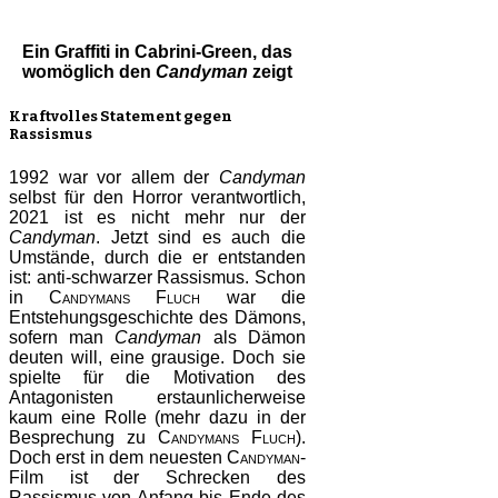
Ein Graffiti in Cabrini-Green, das
womöglich den
Candyman
zeigt
Kraftvolles Statement gegen
Rassismus
1992 war vor allem der
Candyman
selbst für den Horror verantwortlich,
2021 ist es nicht mehr nur der
Candyman
. Jetzt sind es auch die
Umstände, durch die er entstanden
ist: anti-schwarzer Rassismus. Schon
in
Candymans Fluch
war die
Entstehungsgeschichte des Dämons,
sofern man
Candyman
als Dämon
deuten will, eine grausige. Doch sie
spielte für die Motivation des
Antagonisten erstaunlicherweise
kaum eine Rolle (mehr dazu in der
Besprechung zu
Candymans Fluch
).
Doch erst in dem neuesten
Candyman
-
Film ist der Schrecken des
Rassismus von Anfang bis Ende des