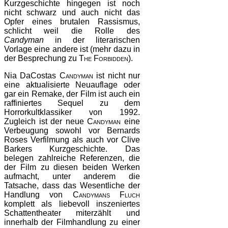
Kurzgeschichte hingegen ist noch
nicht schwarz und auch nicht das
Opfer eines brutalen Rassismus,
schlicht weil die Rolle des
Candyman
in der literarischen
Vorlage eine andere ist (mehr dazu in
der Besprechung zu
The Forbidden
).
Nia DaCostas
Candyman
ist nicht nur
eine aktualisierte Neuauflage oder
gar ein Remake, der Film ist auch ein
raffiniertes Sequel zu dem
Horrorkultklassiker von 1992.
Zugleich ist der neue
Candyman
eine
Verbeugung sowohl vor Bernards
Roses Verfilmung als auch vor Clive
Barkers Kurzgeschichte. Das
belegen zahlreiche Referenzen, die
der Film zu diesen beiden Werken
aufmacht, unter anderem die
Tatsache, dass das Wesentliche der
Handlung von
Candymans Fluch
komplett als liebevoll inszeniertes
Schattentheater miterzählt und
innerhalb der Filmhandlung zu einer