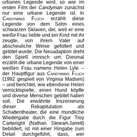
urbanen Legende wird, so wie im
ersten Film der
Candyman
zunächst
nur eine urbane Legende ist. In
Candymans Fluch
erzählt diese
Legende von dem Sohn eines
schwarzen Sklaven, der, weil er eine
weiße Frau liebte und ein Kind mit ihr
zeugte, von ihrem Vater auf
abscheuliche Weise gefoltert und
getötet wurde. Die Neuadaption dreht
den Spieß ironisch um: Diesmal
erzählt die urbane Legende von einer
weißen Frau namens Helen Lyle –
der Hauptfigur aus
Candymans Fluch
(1992 gespielt von Virginia Madsen)
– und berichtet, wie ebendiese Helen
verrücktspielte, einen Hund köpfte
und diverse Menschen getötet haben
soll. Die erwähnte Inszenierung
dieser Rekapitulation als
Schattentheater, die eine mündliche
Wiedergabe durch die Figur Troy
Cartwright (Nathan Stewart-Jarrett)
bebildert, ist mit einer Hingabe zum
Detail durchgeführt, dass, wer