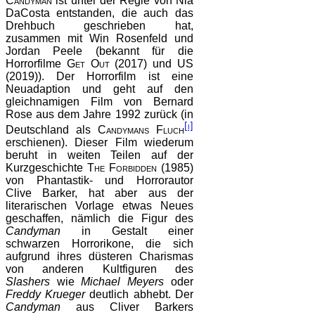
Candyman
ist unter der Regie von Nia
DaCosta entstanden, die auch das
Drehbuch geschrieben hat,
zusammen mit Win Rosenfeld und
Jordan Peele (bekannt für die
Horrorfilme
Get Out
(2017) und
US
(2019)). Der Horrorfilm ist eine
Neuadaption und geht auf den
gleichnamigen Film von Bernard
Rose aus dem Jahre 1992 zurück (in
[i]
Deutschland als
Candymans Fluch
erschienen). Dieser Film wiederum
beruht in weiten Teilen auf der
Kurzgeschichte
The Forbidden
(1985)
von Phantastik- und Horrorautor
Clive Barker, hat aber aus der
literarischen Vorlage etwas Neues
geschaffen, nämlich die Figur des
Candyman
in Gestalt einer
schwarzen Horrorikone, die sich
aufgrund ihres düsteren Charismas
von anderen Kultfiguren des
Slashers
wie
Michael Meyers
oder
Freddy Krueger
deutlich abhebt. Der
Candyman
aus Cliver Barkers