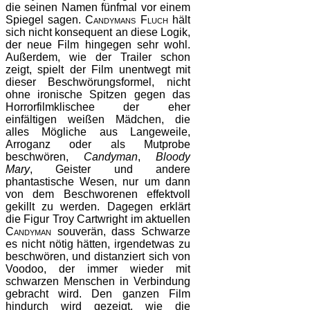
die seinen Namen fünfmal vor einem
Spiegel sagen.
Candymans Fluch
hält
sich nicht konsequent an diese Logik,
der neue Film hingegen sehr wohl.
Außerdem, wie der Trailer schon
zeigt, spielt der Film unentwegt mit
dieser Beschwörungsformel, nicht
ohne ironische Spitzen gegen das
Horrorfilmklischee der eher
einfältigen weißen Mädchen, die
alles Mögliche aus Langeweile,
Arroganz oder als Mutprobe
beschwören,
Candyman
,
Bloody
Mary
, Geister und andere
phantastische Wesen, nur um dann
von dem Beschworenen effektvoll
gekillt zu werden. Dagegen erklärt
die Figur Troy Cartwright im aktuellen
Candyman
souverän, dass Schwarze
es nicht nötig hätten, irgendetwas zu
beschwören, und distanziert sich von
Voodoo, der immer wieder mit
schwarzen Menschen in Verbindung
gebracht wird. Den ganzen Film
hindurch wird gezeigt, wie die