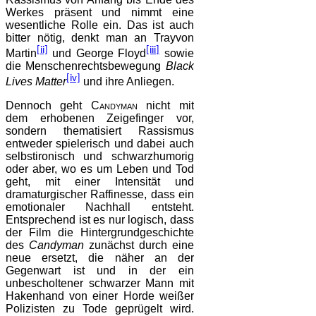
Werkes präsent und nimmt eine
wesentliche Rolle ein. Das ist auch
bitter nötig, denkt man an Trayvon
[ii]
[iii]
Martin
und George Floyd
sowie
die Menschenrechtsbewegung
Black
[iv]
Lives Matter
und ihre Anliegen.
Dennoch geht
Candyman
nicht mit
dem erhobenen Zeigefinger vor,
sondern thematisiert Rassismus
entweder spielerisch und dabei auch
selbstironisch und schwarzhumorig
oder aber, wo es um Leben und Tod
geht, mit einer Intensität und
dramaturgischer Raffinesse, dass ein
emotionaler Nachhall entsteht.
Entsprechend ist es nur logisch, dass
der Film die Hintergrundgeschichte
des
Candyman
zunächst durch eine
neue ersetzt, die näher an der
Gegenwart ist und in der ein
unbescholtener schwarzer Mann mit
Hakenhand von einer Horde weißer
Polizisten zu Tode geprügelt wird.