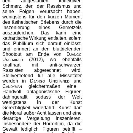
den aufgestauten kollektiven
Schmerz, den der Rassismus und
seine Folgen verursacht haben,
wenigstens für den kurzen Moment
des ästhetischen Erlebens durch die
Inszenierung eines Gemetzels
auszugleichen. Das kann eine
kathartische Wirkung entfalten, sofern
das Publikum sich darauf einlässt,
und erinnert an den bluttriefenden
Shootout am Ende von
Django
Unchained (2012)
, wo ebenfalls
knallhart mit anti-schwarzen
Rassisten abgerechnet wird.
Stellvertretend für alle Missetäter
werden in
Django Unchained
und
Candyman
gleichermaßen eine
Handvoll antagonistische Figuren
dahingerafft, sodass der Welt
wenigstens in der Kunst
Gerechtigkeit widerfährt. Kunst darf
die Moral außer Acht lassen und eine
derartige Vergeltung inszenieren,
insbesondere der Horrorfilm, da die
Gewalt lediglich Figuren betrifft –