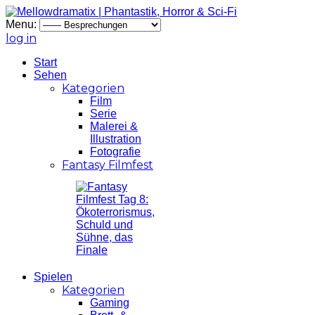
Menu:
log in
Start
Sehen
Kategorien
Film
Serie
Malerei &
Illustration
Fotografie
Fantasy Filmfest
Spielen
Kategorien
Gaming