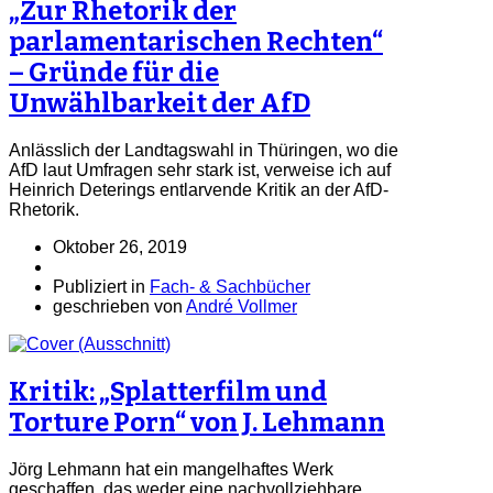
„Zur Rhetorik der
parlamentarischen Rechten“
– Gründe für die
Unwählbarkeit der AfD
Anlässlich der Landtagswahl in Thüringen, wo die
AfD laut Umfragen sehr stark ist, verweise ich auf
Heinrich Deterings entlarvende Kritik an der AfD-
Rhetorik.
Oktober 26, 2019
Publiziert in
Fach- & Sachbücher
geschrieben von
André Vollmer
Kritik: „Splatterfilm und
Torture Porn“ von J. Lehmann
Jörg Lehmann hat ein mangelhaftes Werk
geschaffen, das weder eine nachvollziehbare