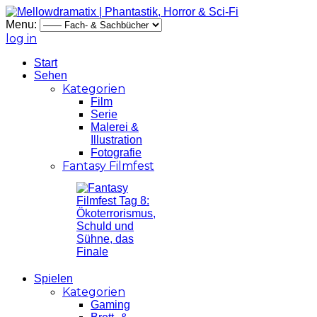
Menu:
log in
Start
Sehen
Kategorien
Film
Serie
Malerei &
Illustration
Fotografie
Fantasy Filmfest
Spielen
Kategorien
Gaming