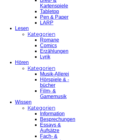
Brett- &
Kartenspiele
Tabletop
Pen & Paper
LARP
Lesen
Kategorien
Romane
Comics
Erzählungen
Lyrik
Hören
Kategorien
Musik-Allerei
Hörspiele & -
bücher
Film- &
Gamemusik
Wissen
Kategorien
Information
Besprechungen
Essays &
Aufsätze
Fach- &