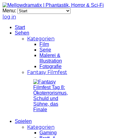
Menu:
log in
Start
Sehen
Kategorien
Film
Serie
Malerei &
Illustration
Fotografie
Fantasy Filmfest
Spielen
Kategorien
Gaming