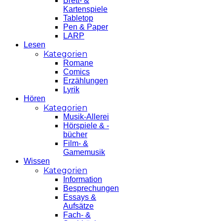
Brett- &
Kartenspiele
Tabletop
Pen & Paper
LARP
Lesen
Kategorien
Romane
Comics
Erzählungen
Lyrik
Hören
Kategorien
Musik-Allerei
Hörspiele & -
bücher
Film- &
Gamemusik
Wissen
Kategorien
Information
Besprechungen
Essays &
Aufsätze
Fach- &