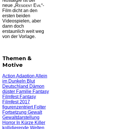
Nostalgie ist der
neue „
Resident Evil
“-
Film dicht an den
ersten beiden
Videospielen, aber
dann doch
erstaunlich weit weg
von der Vorlage.
Themen &
Motive
Action
Adaption
Allein
im Dunkeln
Blut
Deutschland
Dämon
düster
Familie
Fantasy
Filmfest
Fantasy
Filmfest 2017
figurenzentriert
Folter
Fortsetzung
Gewalt
Gewaltdarstellung
Horror
In Kürze
Killer
kollidierende Welten