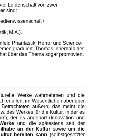
viel Leidenschaft von zwei
er
sind:
edienwissenschaft /
tik, M.A.).
feld Phantastik, Horror und Science-
hemen graduiert, Thomas innerhalb der
hat über das Thema sogar promoviert.
ulturelle Werke wahrnehmen und die
h erfüllen, im Wesentlichen aber über
Betrachteten äußern; das meint die
. des Werkes für die Kultur, in der es
form, der es angehört (Innovation und
 Werke
und die spätestens seit der
ilhabe an der Kultur
sowie um
die
ultur bereiten kann
(selbstgesetzter