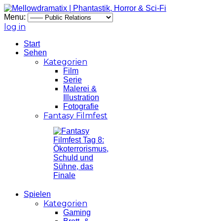
Menu:
log in
Start
Sehen
Kategorien
Film
Serie
Malerei &
Illustration
Fotografie
Fantasy Filmfest
Spielen
Kategorien
Gaming