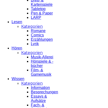
Brett- &
Kartenspiele
Tabletop
Pen & Paper
LARP
Lesen
Kategorien
Romane
Comics
Erzählungen
Lyrik
Hören
Kategorien
Musik-Allerei
Hörspiele & -
bücher
Film- &
Gamemusik
Wissen
Kategorien
Information
Besprechungen
Essays &
Aufsätze
Fach- &