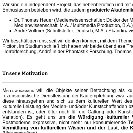
Wir sind ein Independent-Projekt, das nebenberuflich und mit 
Enthusiasten betrieben wird, die zudem
graduierte Akademik
Dr. Thomas Heuer (Medienwissenschaftler; Doktor der M
Medienwissenschaft, M.A. / Multimedia Production, B.A.)
André Vollmer (Schriftsteller; Deutsch, M.A. / Skandinavis
Wir beschäftigen uns, seit wir denken können, mit dem Themen
Fiction. Im Studium schließlich haben wir beide über diese T
Horrorforschung, André in der Phantastik-Forschung. Thomas 
Unsere Motivation
Mellowdramatix
will die Objekte seiner Betrachtung als k
rezensionistische Dienstleistung der Kaufempfehlung zwar auc
diese hinausgehen und sich zu dem kulturellen Wert des 
kulturelle Leistung der Medien- und/oder Kunstschaffenden bzw
entstanden ist, oder öfter noch für die Gattung oder Kunst
Variation). Es geht uns um
die Würdigung kultureller
Postmoderne expressive, nicht mehr nur konsumierende
Te
Vermittlung von kulturellem Wissen und der Lust, die K