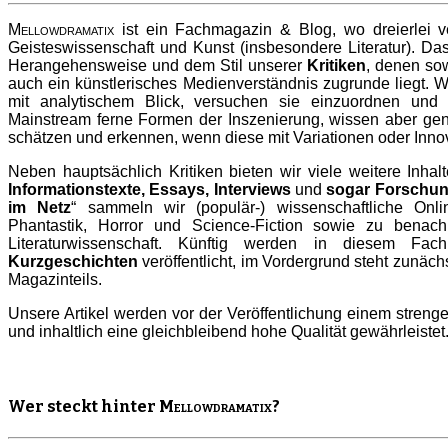
Mellowdramatix
ist ein Fachmagazin & Blog, wo dreierlei v
Geisteswissenschaft und Kunst (insbesondere Literatur). Das
Herangehensweise und dem Stil unserer
Kritiken
, denen sow
auch ein künstlerisches Medienverständnis zugrunde liegt. W
mit analytischem Blick, versuchen sie einzuordnen und
Mainstream ferne Formen der Inszenierung, wissen aber ge
schätzen und erkennen, wenn diese mit Variationen oder Innov
Neben hauptsächlich Kritiken bieten wir viele weitere Inhalt
Informationstexte, Essays, Interviews
und
sogar Forschun
im Netz
“ sammeln wir (populär-) wissenschaftliche On
Phantastik, Horror und Science-Fiction sowie zu benac
Literaturwissenschaft. Künftig werden in diesem F
Kurzgeschichten
veröffentlicht, im Vordergrund steht zunäch
Magazinteils.
Unsere Artikel werden vor der Veröffentlichung einem strenge
und inhaltlich eine gleichbleibend hohe Qualität gewährleistet
Wer steckt hinter
Mellowdramatix
?