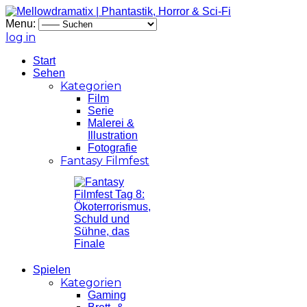
Menu:
log in
Start
Sehen
Kategorien
Film
Serie
Malerei &
Illustration
Fotografie
Fantasy Filmfest
Spielen
Kategorien
Gaming