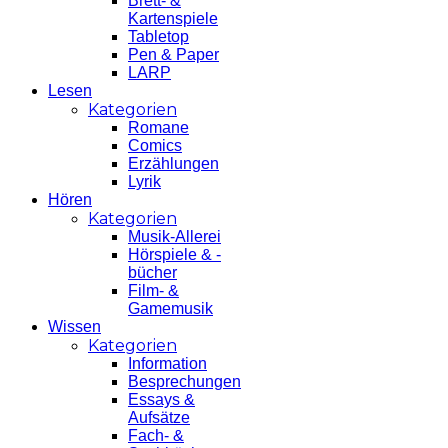
Brett- &
Kartenspiele
Tabletop
Pen & Paper
LARP
Lesen
Kategorien
Romane
Comics
Erzählungen
Lyrik
Hören
Kategorien
Musik-Allerei
Hörspiele & -
bücher
Film- &
Gamemusik
Wissen
Kategorien
Information
Besprechungen
Essays &
Aufsätze
Fach- &