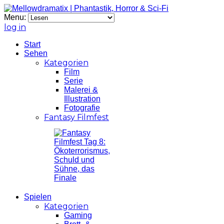
Menu:
log in
Start
Sehen
Kategorien
Film
Serie
Malerei &
Illustration
Fotografie
Fantasy Filmfest
Spielen
Kategorien
Gaming