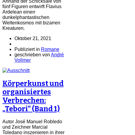
Anhand der Schicksale von
fünf Figuren entwirft Flavius
Ardelean einen
dunkelphantastischen
Weltenkosmos mit bizarren
Kreaturen.
Oktober 21, 2021
Publiziert in
Romane
geschrieben von
André
Vollmer
Körperkunst und
organisiertes
Verbrechen:
„Tebori“ (Band 1)
Autor José Manuel Robledo
und Zeichner Marcial
Toledano inszenieren in ihrer