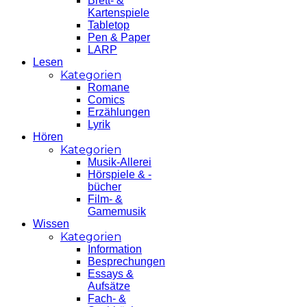
Brett- &
Kartenspiele
Tabletop
Pen & Paper
LARP
Lesen
Kategorien
Romane
Comics
Erzählungen
Lyrik
Hören
Kategorien
Musik-Allerei
Hörspiele & -
bücher
Film- &
Gamemusik
Wissen
Kategorien
Information
Besprechungen
Essays &
Aufsätze
Fach- &