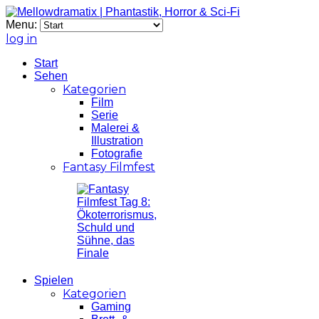
Menu:
log in
Start
Sehen
Kategorien
Film
Serie
Malerei &
Illustration
Fotografie
Fantasy Filmfest
Spielen
Kategorien
Gaming