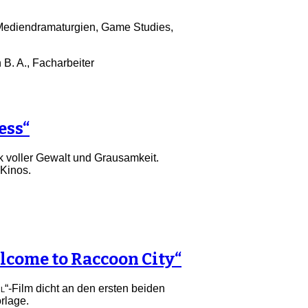
 Mediendramaturgien, Game Studies,
B. A., Facharbeiter
ess“
rk voller Gewalt und Grausamkeit.
 Kinos.
elcome to Raccoon City“
il
“-Film dicht an den ersten beiden
rlage.