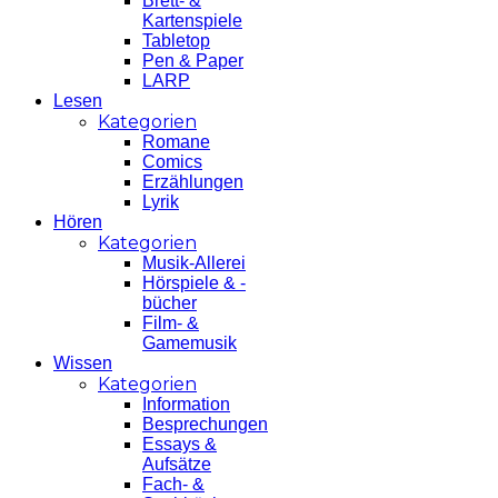
Brett- &
Kartenspiele
Tabletop
Pen & Paper
LARP
Lesen
Kategorien
Romane
Comics
Erzählungen
Lyrik
Hören
Kategorien
Musik-Allerei
Hörspiele & -
bücher
Film- &
Gamemusik
Wissen
Kategorien
Information
Besprechungen
Essays &
Aufsätze
Fach- &