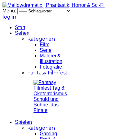
Menu:
log in
Start
Sehen
Kategorien
Film
Serie
Malerei &
Illustration
Fotografie
Fantasy Filmfest
Spielen
Kategorien
Gaming