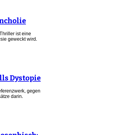
ancholie
riller ist eine
 sie geweckt wird.
lls Dystopie
Referenzwerk, gegen
ätze darin.