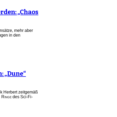
rden: „Chaos
Ansätze, mehr aber
ugen in den
n: „Dune“
k Herbert zeitgemäß
 Ringe
des Sci-Fi-