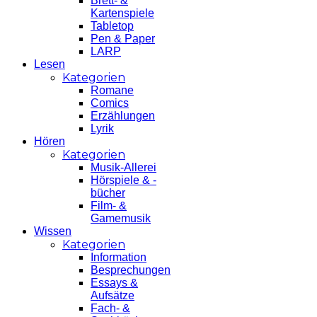
Brett- &
Kartenspiele
Tabletop
Pen & Paper
LARP
Lesen
Kategorien
Romane
Comics
Erzählungen
Lyrik
Hören
Kategorien
Musik-Allerei
Hörspiele & -
bücher
Film- &
Gamemusik
Wissen
Kategorien
Information
Besprechungen
Essays &
Aufsätze
Fach- &