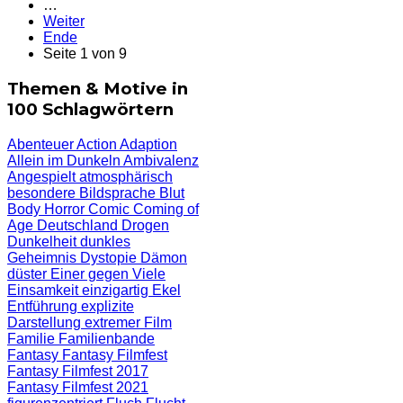
…
Weiter
Ende
Seite 1 von 9
Themen & Motive in
100 Schlagwörtern
Abenteuer
Action
Adaption
Allein im Dunkeln
Ambivalenz
Angespielt
atmosphärisch
besondere Bildsprache
Blut
Body Horror
Comic
Coming of
Age
Deutschland
Drogen
Dunkelheit
dunkles
Geheimnis
Dystopie
Dämon
düster
Einer gegen Viele
Einsamkeit
einzigartig
Ekel
Entführung
explizite
Darstellung
extremer Film
Familie
Familienbande
Fantasy
Fantasy Filmfest
Fantasy Filmfest 2017
Fantasy Filmfest 2021