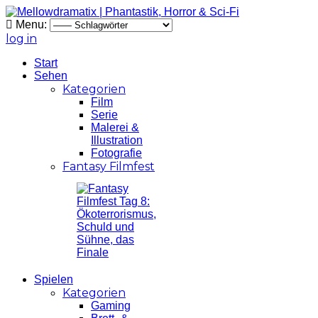
Menu:
log in
Start
Sehen
Kategorien
Film
Serie
Malerei &
Illustration
Fotografie
Fantasy Filmfest
Spielen
Kategorien
Gaming