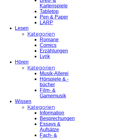
Brett- &
Kartenspiele
Tabletop
Pen & Paper
LARP
Lesen
Kategorien
Romane
Comics
Erzählungen
Lyrik
Hören
Kategorien
Musik-Allerei
Hörspiele & -
bücher
Film- &
Gamemusik
Wissen
Kategorien
Information
Besprechungen
Essays &
Aufsätze
Fach- &