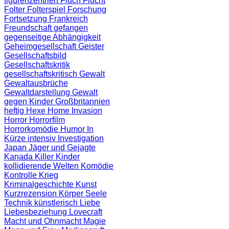
figurenzentriert
Fluch
Flucht
Folter
Folterspiel
Forschung
Fortsetzung
Frankreich
Freundschaft
gefangen
gegenseitige Abhängigkeit
Geheimgesellschaft
Geister
Gesellschaftsbild
Gesellschaftskritik
gesellschaftskritisch
Gewalt
Gewaltausbrüche
Gewaltdarstellung
Gewalt
gegen Kinder
Großbritannien
heftig
Hexe
Home Invasion
Horror
Horrorfilm
Horrorkomödie
Humor
In
Kürze
intensiv
Investigation
Japan
Jäger und Gejagte
Kanada
Killer
Kinder
kollidierende Welten
Komödie
Kontrolle
Krieg
Kriminalgeschichte
Kunst
Kurzrezension
Körper Seele
Technik
künstlerisch
Liebe
Liebesbeziehung
Lovecraft
Macht und Ohnmacht
Magie