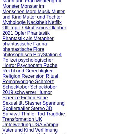
Mann und Frau
Mediengruft
Monster
Monster im
Menschen
Mord
Musik
Mutter
und Kind
Mutter und Tochter
Mythologie
Nacktheit
Netflix
Off Topic
Okkultismus
Oktober
2021
Opfer
Phantastik
Phantastik als Metapher
phantastische Fauna
phantastische Flora
philosophisch
PlayStation 4
Polizei
psychologischer
Horror
Psychopath
Rache
Recht und Gerechtigkeit
Religion
Rezension
Ritual
Romanvorlage
Schmerz
Schocktober
Schocktober
2019
schwarzer Humor
Science Fiction
Serie
Sexualität
Slasher
Spannung
Spoilertrailer
Stereo 3D
Survival
Thriller
Tod
Tragödie
Transformation
UK
Unterwerfung
USA
Vampir
Vater und Kind
Verfilmung