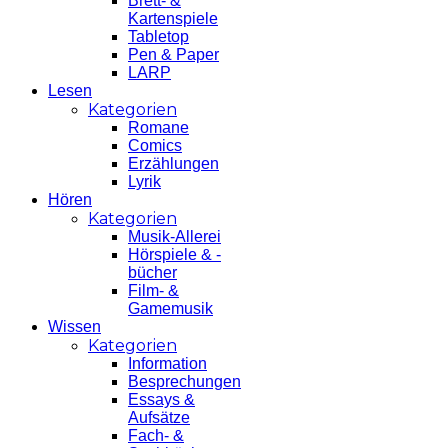
Brett- &
Kartenspiele
Tabletop
Pen & Paper
LARP
Lesen
Kategorien
Romane
Comics
Erzählungen
Lyrik
Hören
Kategorien
Musik-Allerei
Hörspiele & -
bücher
Film- &
Gamemusik
Wissen
Kategorien
Information
Besprechungen
Essays &
Aufsätze
Fach- &