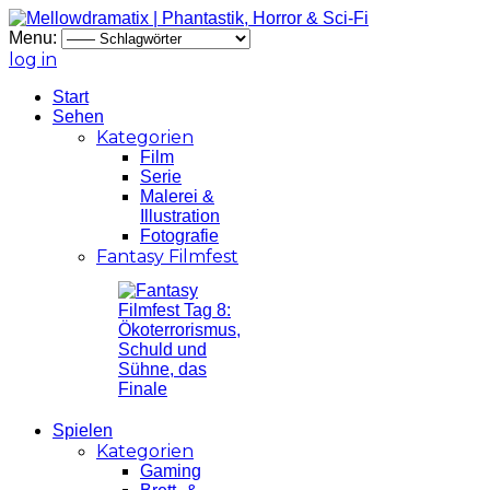
Menu:
log in
Start
Sehen
Kategorien
Film
Serie
Malerei &
Illustration
Fotografie
Fantasy Filmfest
Spielen
Kategorien
Gaming