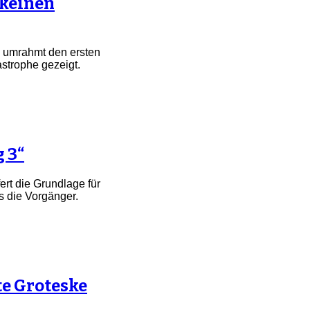
 keinen
umrahmt den ersten
strophe gezeigt.
g 3“
ert die Grundlage für
ls die Vorgänger.
te Groteske