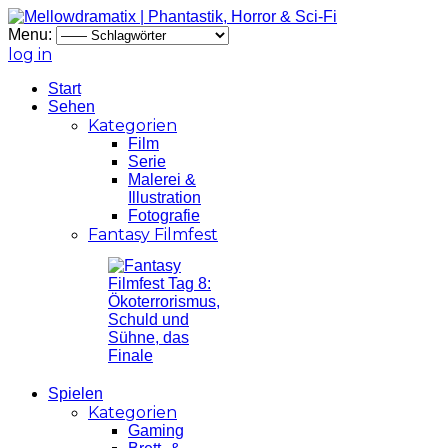
Menu:
log in
Start
Sehen
Kategorien
Film
Serie
Malerei &
Illustration
Fotografie
Fantasy Filmfest
Spielen
Kategorien
Gaming