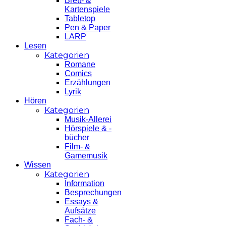
Brett- &
Kartenspiele
Tabletop
Pen & Paper
LARP
Lesen
Kategorien
Romane
Comics
Erzählungen
Lyrik
Hören
Kategorien
Musik-Allerei
Hörspiele & -
bücher
Film- &
Gamemusik
Wissen
Kategorien
Information
Besprechungen
Essays &
Aufsätze
Fach- &