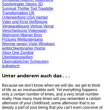
Spoilertrailer
Stereo 3D
Survival
Thriller
Tod
Tragödie
Transformation
UK
Unterwerfung
USA
Vampir
Vater und Kind
Verfilmung
Vergewaltigung
Verlust
Verrat
Verschwörung
Videospiel
Wahnsinn
Warner Bros
Pictures
Weltuntergang
Wenige gegen Viele
Windows
wirklichkeitsnaher Horror
Xbox One
Zombie
Überlebenswillen
Übernatürlicher Schrecken
ästhetisch
Unter anderem auch das . . .
Because we don't know when we will die, we get to think
of life as an inexhaustible well. Yet everything happens
only a certain number of times, and a very small number
really. How many more times will you remember a certain
afternoon of your childhood, some afternoon that is so
deeply a part of your being that you can't even conceive of