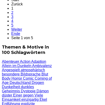
Zurück
1
2
3
4
5
Weiter
Ende
Seite 1 von 5
Themen & Motive in
100 Schlagwörtern
Abenteuer
Action
Adaption
Allein im Dunkeln
Ambivalenz
Angespielt
atmosphärisch
besondere Bildsprache
Blut
Body Horror
Comic
Coming of
Age
Deutschland
Drogen
Dunkelheit
dunkles
Geheimnis
Dystopie
Dämon
düster
Einer gegen Viele
Einsamkeit
einzigartig
Ekel
Entführung
explizite