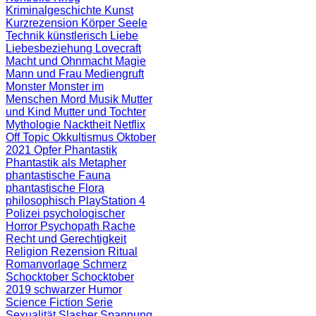
Kriminalgeschichte
Kunst
Kurzrezension
Körper Seele
Technik
künstlerisch
Liebe
Liebesbeziehung
Lovecraft
Macht und Ohnmacht
Magie
Mann und Frau
Mediengruft
Monster
Monster im
Menschen
Mord
Musik
Mutter
und Kind
Mutter und Tochter
Mythologie
Nacktheit
Netflix
Off Topic
Okkultismus
Oktober
2021
Opfer
Phantastik
Phantastik als Metapher
phantastische Fauna
phantastische Flora
philosophisch
PlayStation 4
Polizei
psychologischer
Horror
Psychopath
Rache
Recht und Gerechtigkeit
Religion
Rezension
Ritual
Romanvorlage
Schmerz
Schocktober
Schocktober
2019
schwarzer Humor
Science Fiction
Serie
Sexualität
Slasher
Spannung