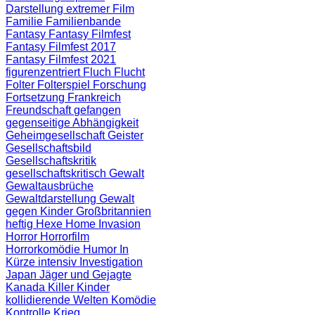
Darstellung
extremer Film
Familie
Familienbande
Fantasy
Fantasy Filmfest
Fantasy Filmfest 2017
Fantasy Filmfest 2021
figurenzentriert
Fluch
Flucht
Folter
Folterspiel
Forschung
Fortsetzung
Frankreich
Freundschaft
gefangen
gegenseitige Abhängigkeit
Geheimgesellschaft
Geister
Gesellschaftsbild
Gesellschaftskritik
gesellschaftskritisch
Gewalt
Gewaltausbrüche
Gewaltdarstellung
Gewalt
gegen Kinder
Großbritannien
heftig
Hexe
Home Invasion
Horror
Horrorfilm
Horrorkomödie
Humor
In
Kürze
intensiv
Investigation
Japan
Jäger und Gejagte
Kanada
Killer
Kinder
kollidierende Welten
Komödie
Kontrolle
Krieg