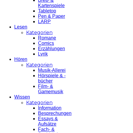
Brett- &
Kartenspiele
Tabletop
Pen & Paper
LARP
Lesen
Kategorien
Romane
Comics
Erzählungen
Lyrik
Hören
Kategorien
Musik-Allerei
Hörspiele & -
bücher
Film- &
Gamemusik
Wissen
Kategorien
Information
Besprechungen
Essays &
Aufsätze
Fach- &