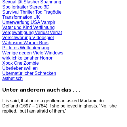
Sexualität
Slasher
Spannung
Spoilertrailer
Stereo 3D
Survival
Thriller
Tod
Tragödie
Transformation
UK
Unterwerfung
USA
Vampir
Vater und Kind
Verfilmung
Vergewaltigung
Verlust
Verrat
Verschwörung
Videospiel
Wahnsinn
Warner Bros
Pictures
Weltuntergang
Wenige gegen Viele
Windows
wirklichkeitsnaher Horror
Xbox One
Zombie
Überlebenswillen
Übernatürlicher Schrecken
ästhetisch
Unter anderem auch das . . .
It is said, that once a gentleman asked Madame du
Deffand (1697 – 1784) if she believed in ghosts. ‘No,’ she
replied, ‘but I am afraid of them.’