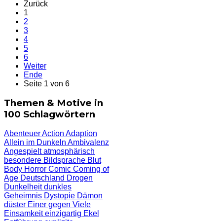
Zurück
1
2
3
4
5
6
Weiter
Ende
Seite 1 von 6
Themen & Motive in
100 Schlagwörtern
Abenteuer
Action
Adaption
Allein im Dunkeln
Ambivalenz
Angespielt
atmosphärisch
besondere Bildsprache
Blut
Body Horror
Comic
Coming of
Age
Deutschland
Drogen
Dunkelheit
dunkles
Geheimnis
Dystopie
Dämon
düster
Einer gegen Viele
Einsamkeit
einzigartig
Ekel