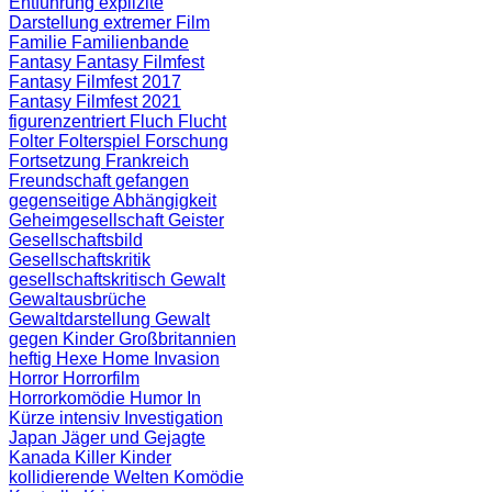
Entführung
explizite
Darstellung
extremer Film
Familie
Familienbande
Fantasy
Fantasy Filmfest
Fantasy Filmfest 2017
Fantasy Filmfest 2021
figurenzentriert
Fluch
Flucht
Folter
Folterspiel
Forschung
Fortsetzung
Frankreich
Freundschaft
gefangen
gegenseitige Abhängigkeit
Geheimgesellschaft
Geister
Gesellschaftsbild
Gesellschaftskritik
gesellschaftskritisch
Gewalt
Gewaltausbrüche
Gewaltdarstellung
Gewalt
gegen Kinder
Großbritannien
heftig
Hexe
Home Invasion
Horror
Horrorfilm
Horrorkomödie
Humor
In
Kürze
intensiv
Investigation
Japan
Jäger und Gejagte
Kanada
Killer
Kinder
kollidierende Welten
Komödie