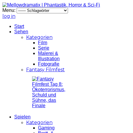
Menu:
log in
Start
Sehen
Kategorien
Film
Serie
Malerei &
Illustration
Fotografie
Fantasy Filmfest
Spielen
Kategorien
Gaming